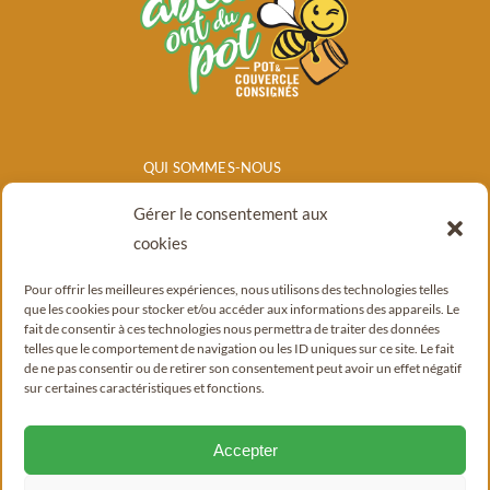
QUI SOMMES-NOUS
NOS PRODUITS
Gérer le consentement aux
POINTS DE
cookies
VENTE/CONSIGNE
Pour offrir les meilleures expériences, nous utilisons des technologies telles
BLOG
que les cookies pour stocker et/ou accéder aux informations des appareils. Le
fait de consentir à ces technologies nous permettra de traiter des données
CONTACT
telles que le comportement de navigation ou les ID uniques sur ce site. Le fait
de ne pas consentir ou de retirer son consentement peut avoir un effet négatif
sur certaines caractéristiques et fonctions.
Accepter
© Copyright 2022 - 2026 |
Mentions légales
|
Politique de confidentialité
|