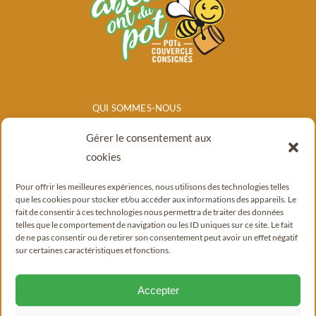
QUI SOMMES-NOUS
NOS PRODUITS
Gérer le consentement aux
POINTS DE
cookies
VENTE/CONSIGNE
Pour offrir les meilleures expériences, nous utilisons des technologies telles
BLOG
que les cookies pour stocker et/ou accéder aux informations des appareils. Le
fait de consentir à ces technologies nous permettra de traiter des données
CONTACT
telles que le comportement de navigation ou les ID uniques sur ce site. Le fait
de ne pas consentir ou de retirer son consentement peut avoir un effet négatif
sur certaines caractéristiques et fonctions.
Accepter
© Copyright 2022 - 2026 |
Mentions légales
|
Politique de confidentialité
|