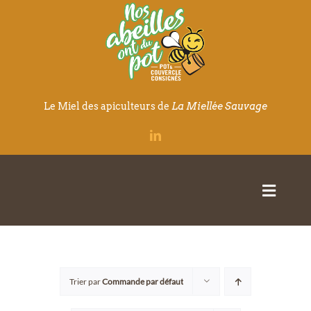
Passer
au
contenu
Le Miel des apiculteurs de
La Miellée Sauvage
Toggle
Naviga
Qui sommes-nous
Trier par
Commande par défaut
Nos produits