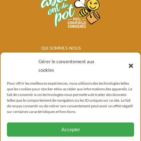
QUI SOMMES-NOUS
NOS PRODUITS
Gérer le consentement aux
POINTS DE
cookies
VENTE/CONSIGNE
Pour offrir les meilleures expériences, nous utilisons des technologies telles
BLOG
que les cookies pour stocker et/ou accéder aux informations des appareils. Le
fait de consentir à ces technologies nous permettra de traiter des données
CONTACT
telles que le comportement de navigation ou les ID uniques sur ce site. Le fait
de ne pas consentir ou de retirer son consentement peut avoir un effet négatif
sur certaines caractéristiques et fonctions.
Accepter
© Copyright 2022 - 2026 |
Mentions légales
|
Politique de confidentialité
|