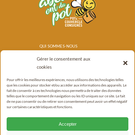
QUI SOMMES-NOUS
NOS PRODUITS
Gérer le consentement aux
POINTS DE
cookies
VENTE/CONSIGNE
Pour offrir les meilleures expériences, nous utilisons des technologies telles
BLOG
que les cookies pour stocker et/ou accéder aux informations des appareils. Le
fait de consentir à ces technologies nous permettra de traiter des données
CONTACT
telles que le comportement de navigation ou les ID uniques sur ce site. Le fait
de ne pas consentir ou de retirer son consentement peut avoir un effet négatif
sur certaines caractéristiques et fonctions.
Accepter
© Copyright 2022 - 2026 |
Mentions légales
|
Politique de confidentialité
|