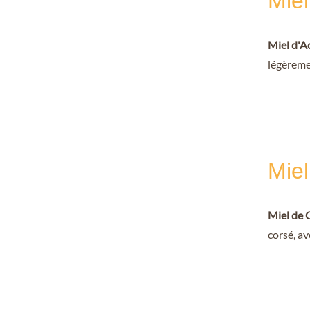
Miel
Miel d'A
légèremen
Miel
Miel de 
corsé, av