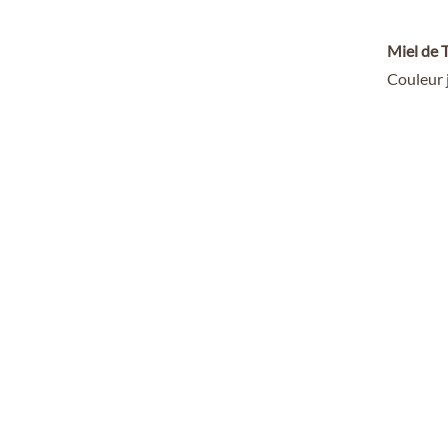
Miel de T
Couleur j
QUI SOMMES-NOUS
NOS