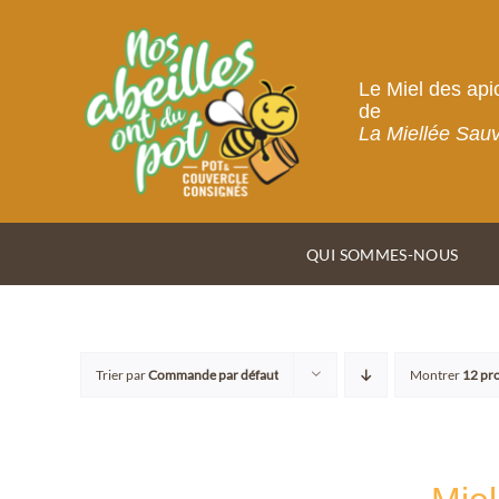
Passer
au
contenu
Le Miel des api
de
La Miellée Sau
QUI SOMMES-NOUS
Trier par
Commande par défaut
Montrer
12 pr