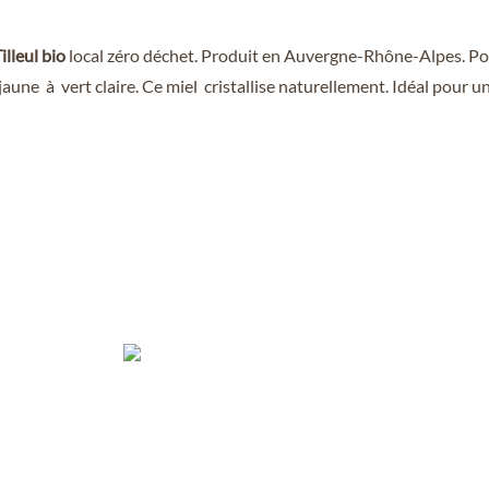
illeul bio
local zéro déchet. Produit en Auvergne-Rhône-Alpes. Pot
aune à vert claire. Ce miel cristallise naturellement. Idéal pour u
 PRODUITS
POINTS DE VENTE/CONSIGNE