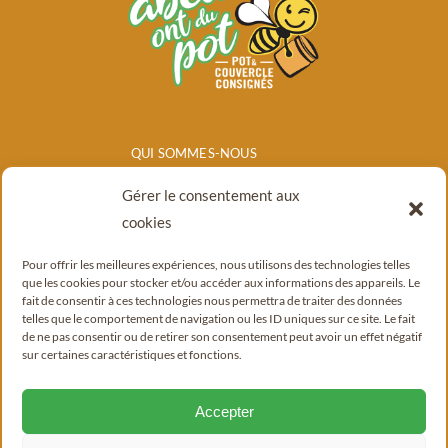
QUI SOMMES-NOUS
NOS PRODUITS
Gérer le consentement aux
POINTS DE
cookies
VENTE/CONSIGNE
Pour offrir les meilleures expériences, nous utilisons des technologies telles
BLOG
que les cookies pour stocker et/ou accéder aux informations des appareils. Le
fait de consentir à ces technologies nous permettra de traiter des données
CONTACT
telles que le comportement de navigation ou les ID uniques sur ce site. Le fait
de ne pas consentir ou de retirer son consentement peut avoir un effet négatif
sur certaines caractéristiques et fonctions.
Accepter
© Copyright 2022 - 2026 |
Mentions légales
|
Politique de confidentialité
|