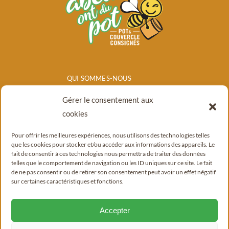
QUI SOMMES-NOUS
NOS PRODUITS
Gérer le consentement aux
POINTS DE
cookies
VENTE/CONSIGNE
Pour offrir les meilleures expériences, nous utilisons des technologies telles
BLOG
que les cookies pour stocker et/ou accéder aux informations des appareils. Le
fait de consentir à ces technologies nous permettra de traiter des données
CONTACT
telles que le comportement de navigation ou les ID uniques sur ce site. Le fait
de ne pas consentir ou de retirer son consentement peut avoir un effet négatif
sur certaines caractéristiques et fonctions.
Accepter
© Copyright 2022 - 2026 |
Mentions légales
|
Politique de confidentialité
|