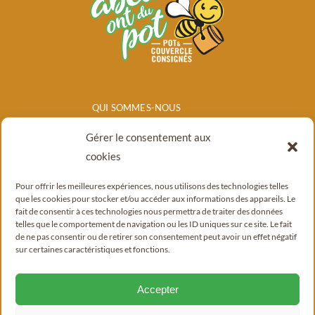
QUI SOMMES-NOUS
NOS PRODUITS
Gérer le consentement aux
POINTS DE
cookies
VENTE/CONSIGNE
Pour offrir les meilleures expériences, nous utilisons des technologies telles
BLOG
que les cookies pour stocker et/ou accéder aux informations des appareils. Le
fait de consentir à ces technologies nous permettra de traiter des données
CONTACT
telles que le comportement de navigation ou les ID uniques sur ce site. Le fait
de ne pas consentir ou de retirer son consentement peut avoir un effet négatif
sur certaines caractéristiques et fonctions.
Accepter
© Copyright 2022 - 2026 |
Mentions légales
|
Politique de confidentialité
|