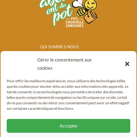
QUI SOMMES-NOUS
NOS PRODUITS
Gérer le consentement aux
POINTS DE
cookies
VENTE/CONSIGNE
Pour offrir les meilleures expériences, nous utilisons des technologies telles
BLOG
que les cookies pour stocker et/ou accéder aux informations des appareils. Le
fait de consentir à ces technologies nous permettra de traiter des données
CONTACT
telles que le comportement de navigation ou les ID uniques sur ce site. Le fait
de ne pas consentir ou de retirer son consentement peut avoir un effet négatif
sur certaines caractéristiques et fonctions.
Accepter
© Copyright 2022 - 2026 |
Mentions légales
|
Politique de confidentialité
|