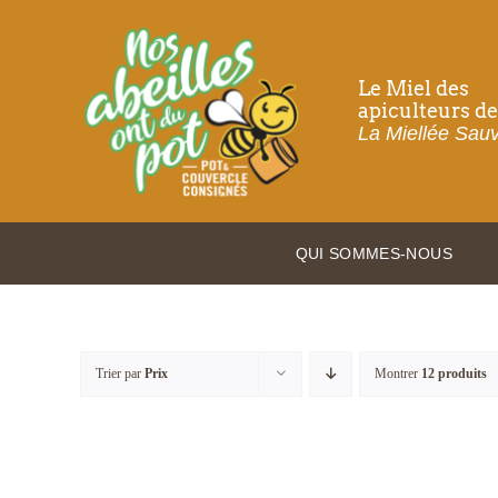
Passer
au
contenu
Le Miel des
apiculteurs de
La Miellée Sau
QUI SOMMES-NOUS
Trier par
Prix
Montrer
12 produits