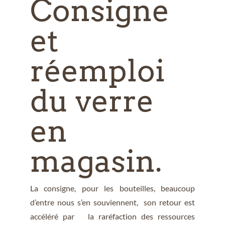
Consigne
et
réemploi
du verre
en
magasin.
La consigne, pour les bouteilles, beaucoup
d’entre nous s’en souviennent, son retour est
accéléré par la raréfaction des ressources