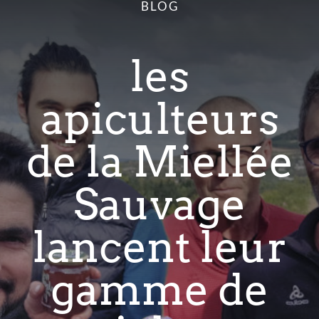
BLOG
Points de vente/Consigne
les
Blog
apiculteurs
Contact
de la Miellée
Sauvage
lancent leur
gamme de