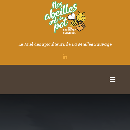
Passer
au
contenu
Le Miel des apiculteurs de
La Miellée Sauvage
Toggle
Naviga
Qui sommes-nous
Nos produits