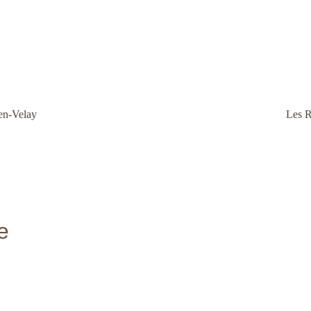
-en-Velay
Les R
e