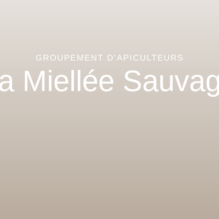
GROUPEMENT D’APICULTEURS
a Miellée Sauva